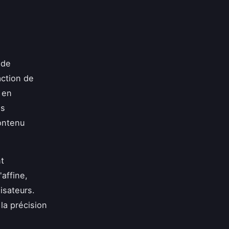
 de
action de
 en
as
ontenu
t
affine,
isateurs.
la précision