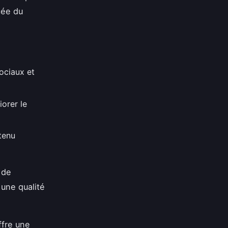
cée du
ociaux et
orer le
ntenu
 de
 une qualité
ffre une