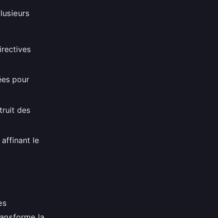
lusieurs
rectives
ées pour
truit des
 affinant le
es
ransforme la