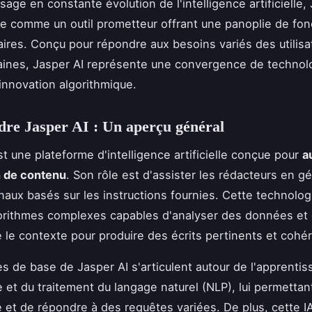
age en constante évolution de l'intelligence artificielle,
 comme un outil prometteur offrant une panoplie de fonc
aires. Conçu pour répondre aux besoins variés des utilis
aines, Jasper AI représente une convergence de technol
'innovation algorithmique.
re Jasper AI : Un aperçu général
st une plateforme d'intelligence artificielle conçue pour
a
n de contenu
. Son rôle est d'assister les rédacteurs en g
inaux basés sur les instructions fournies. Cette technolog
orithmes complexes capables d'analyser des données et
le contexte pour produire des écrits pertinents et cohér
es de base de Jasper AI s'articulent autour de l'apprenti
 et du traitement du langage naturel (NLP), lui permettan
et de répondre à des requêtes variées. De plus, cette I