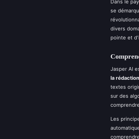
Dans le pays
se démarque
révolutionn
divers dom
pointe et d
Comprend
Jasper AI e
la rédactio
textes orig
sur des alg
comprendre 
Les princip
automatique
comprendre 