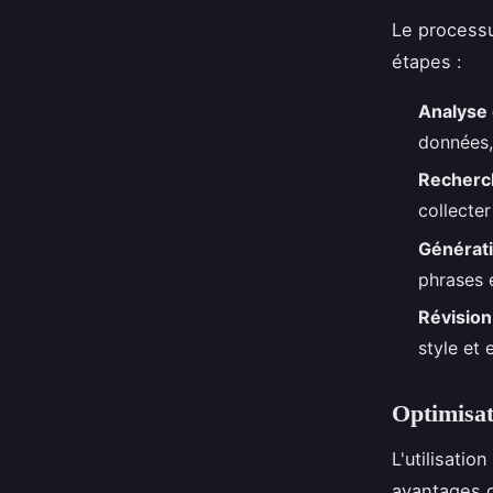
Le processu
étapes :
Analyse 
données, 
Recherc
collecte
Générati
phrases 
Révision
style et 
Optimisat
L'utilisatio
avantages q