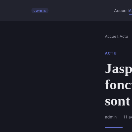
Accueil
A
Accueil
›
Actu
ACTU
Jas
fonc
sont
admin — 11 av