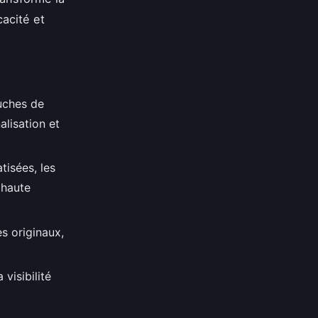
cacité et
uches de
lisation et
tisées, les
 haute
s originaux,
visibilité