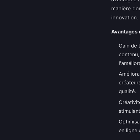
manière don
innovation.
Avantages d
Gain de 
contenu,
l'amélior
Améliorat
créateur
qualité.
Créativi
stimulant
Optimisat
en ligne