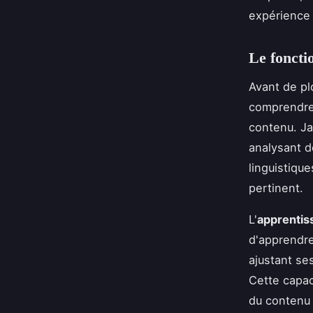
expérience i
Le foncti
Avant de pl
comprendre 
contenu. Jas
analysant 
linguistiqu
pertinent.
L'
apprentis
d'apprendre
ajustant se
Cette capac
du contenu